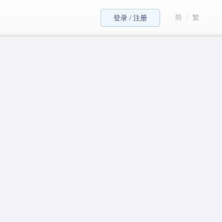
简
繁
登录 / 注册