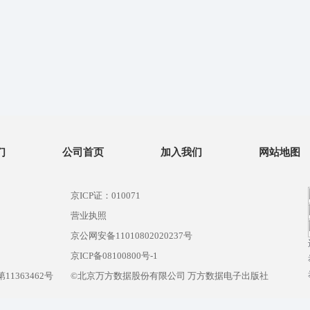
们
公司首页
加入我们
网站地图
京ICP证：010071
营业执照
京公网安备11010802020237号
）
京ICP备08100800号-1
1363462号
©北京万方数据股份有限公司 万方数据电子出版社