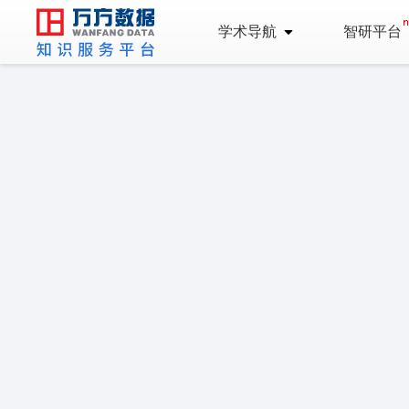
学术导航
智研平台