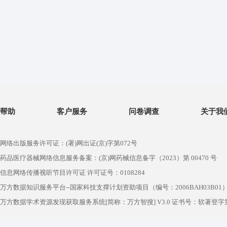
帮助
客户服务
问卷调查
关于我
网络出版服务许可证：(署)网出证(京)字第072号
药品医疗器械网络信息服务备案：(京)网药械信息备字（2023）第 00470 号
信息网络传播视听节目许可证 许可证号：0108284
万方数据知识服务平台--国家科技支撑计划资助项目（编号：2006BAH03B01
万方数据学术资源发现获取服务系统[简称：万方智搜] V3.0 证书号：软著登字第1