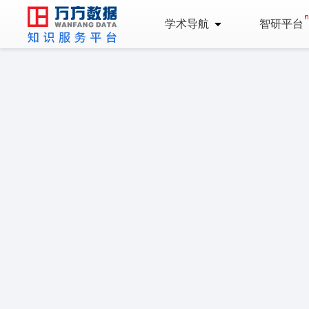
学术导航
智研平台