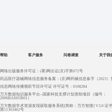
帮助
客户服务
问卷调查
关于我
网络出版服务许可证：(署)网出证(京)字第072号
药品医疗器械网络信息服务备案：(京)网药械信息备字（2023）第 0
信息网络传播视听节目许可证 许可证号：0108284
万方数据知识服务平台--国家科技支撑计划资助项目（编号：
2006BAH03B01）
万方数据学术资源发现获取服务系统[简称：万方智搜] V3.0 证
第11363462号