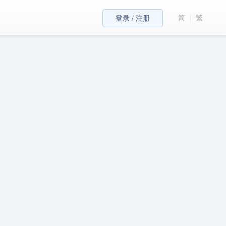
简
繁
登录 / 注册