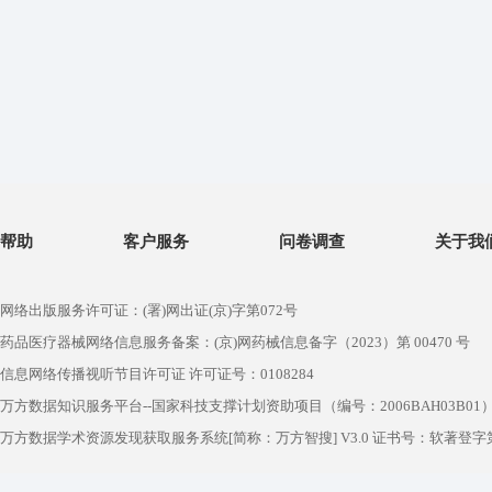
帮助
客户服务
问卷调查
关于我
网络出版服务许可证：(署)网出证(京)字第072号
药品医疗器械网络信息服务备案：(京)网药械信息备字（2023）第 00470 号
信息网络传播视听节目许可证 许可证号：0108284
万方数据知识服务平台--国家科技支撑计划资助项目（编号：2006BAH03B01
万方数据学术资源发现获取服务系统[简称：万方智搜] V3.0 证书号：软著登字第1