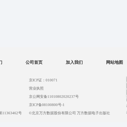
们
公司首页
加入我们
网站地图
京ICP证：010071
营业执照
京公网安备11010802020237号
）
京ICP备08100800号-1
1363462号
©北京万方数据股份有限公司 万方数据电子出版社