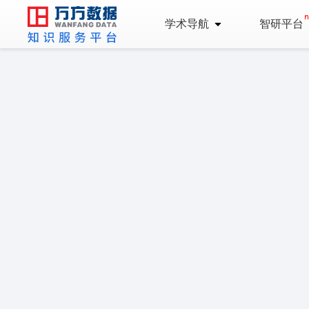
学术导航
智研平台