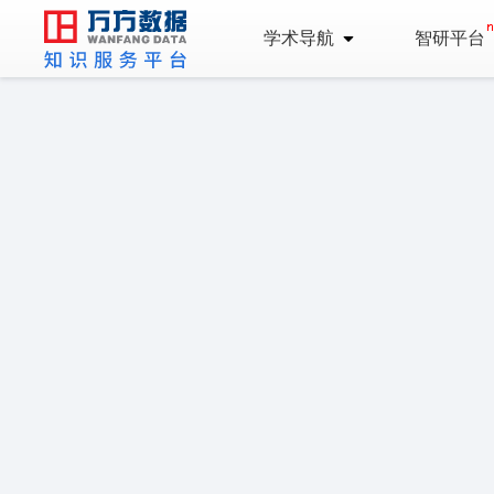
学术导航
智研平台