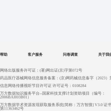
帮助
客户服务
问卷调查
关于我
网络出版服务许可证：(署)网出证(京)字第072号
药品医疗器械网络信息服务备案：(京)网药械信息备字（2023）第 0
信息网络传播视听节目许可证 许可证号：0108284
万方数据知识服务平台--国家科技支撑计划资助项目（编号：
2006BAH03B01）
万方数据学术资源发现获取服务系统[简称：万方智搜] V3.0 证
第11363462号