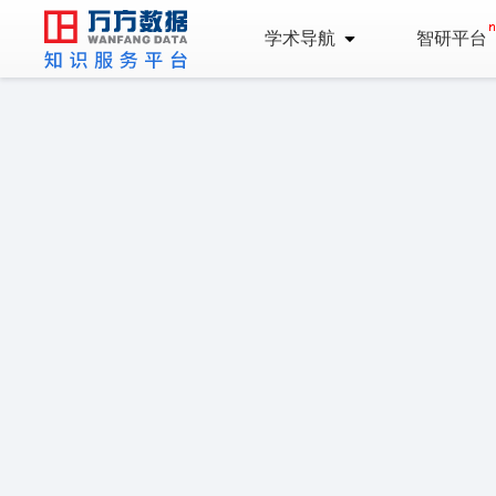
学术导航
智研平台