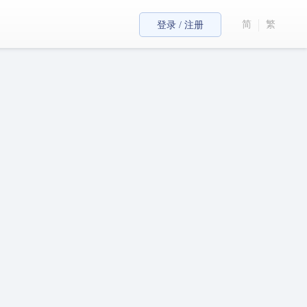
简
繁
登录 / 注册