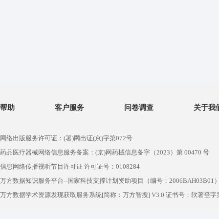
帮助
客户服务
问卷调查
关于我
网络出版服务许可证：(署)网出证(京)字第072号
药品医疗器械网络信息服务备案：(京)网药械信息备字（2023）第 00470 号
信息网络传播视听节目许可证 许可证号：0108284
万方数据知识服务平台--国家科技支撑计划资助项目（编号：2006BAH03B01
万方数据学术资源发现获取服务系统[简称：万方智搜] V3.0 证书号：软著登字第1