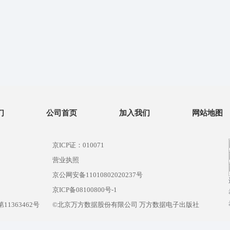
们
公司首页
加入我们
网站地图
京ICP证：010071
营业执照
京公网安备11010802020237号
）
京ICP备08100800号-1
1363462号
©北京万方数据股份有限公司 万方数据电子出版社