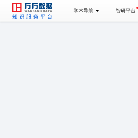
学术导航
智研平台