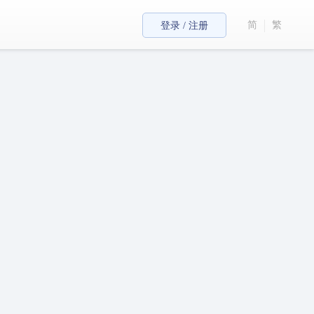
简
繁
登录 / 注册