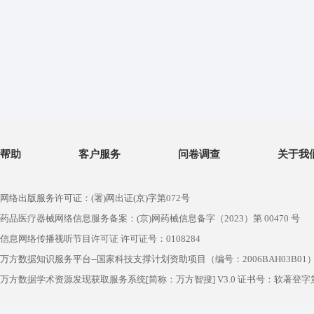
帮助
客户服务
问卷调查
关于我
网络出版服务许可证：(署)网出证(京)字第072号
药品医疗器械网络信息服务备案：(京)网药械信息备字（2023）第 00470 号
信息网络传播视听节目许可证 许可证号：0108284
万方数据知识服务平台--国家科技支撑计划资助项目（编号：2006BAH03B01
万方数据学术资源发现获取服务系统[简称：万方智搜] V3.0 证书号：软著登字第1