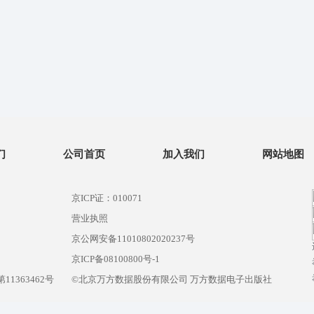
们
公司首页
加入我们
网站地图
京ICP证：010071
营业执照
京公网安备11010802020237号
）
京ICP备08100800号-1
1363462号
©北京万方数据股份有限公司 万方数据电子出版社