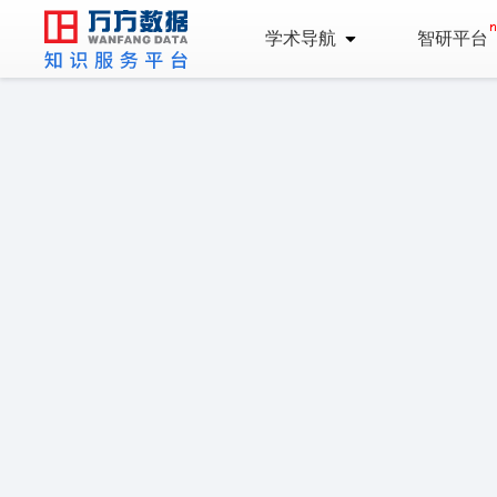
学术导航
智研平台