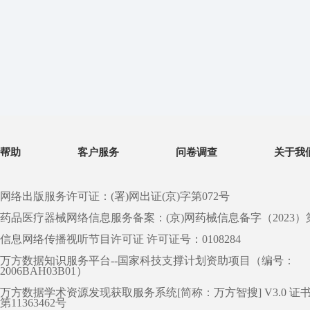
帮助
客户服务
问卷调查
关于我
网络出版服务许可证：(署)网出证(京)字第072号
药品医疗器械网络信息服务备案：(京)网药械信息备字（2023）第 0
信息网络传播视听节目许可证 许可证号：0108284
万方数据知识服务平台--国家科技支撑计划资助项目（编号：
2006BAH03B01）
万方数据学术资源发现获取服务系统[简称：万方智搜] V3.0 证
第11363462号