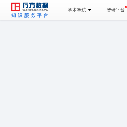
学术导航
智研平台