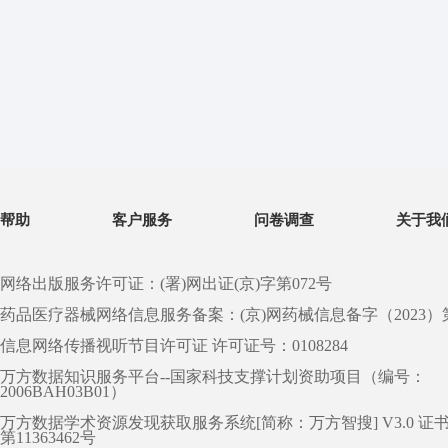
帮助
客户服务
问卷调查
关于我
网络出版服务许可证：(署)网出证(京)字第072号
药品医疗器械网络信息服务备案：(京)网药械信息备字（2023）第 0
信息网络传播视听节目许可证 许可证号：0108284
万方数据知识服务平台--国家科技支撑计划资助项目（编号：
2006BAH03B01）
万方数据学术资源发现获取服务系统[简称：万方智搜] V3.0 证
第11363462号