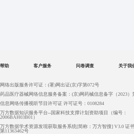
帮助
客户服务
问卷调查
关于我
网络出版服务许可证：(署)网出证(京)字第072号
药品医疗器械网络信息服务备案：(京)网药械信息备字（2023）第 0
信息网络传播视听节目许可证 许可证号：0108284
万方数据知识服务平台--国家科技支撑计划资助项目（编号：
2006BAH03B01）
万方数据学术资源发现获取服务系统[简称：万方智搜] V3.0 证
第11363462号