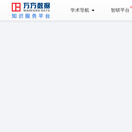
学术导航
智研平台