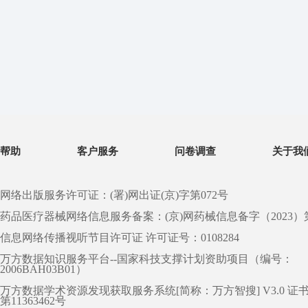
帮助
客户服务
问卷调查
关于我
网络出版服务许可证：(署)网出证(京)字第072号
药品医疗器械网络信息服务备案：(京)网药械信息备字（2023）第 0
信息网络传播视听节目许可证 许可证号：0108284
万方数据知识服务平台--国家科技支撑计划资助项目（编号：
2006BAH03B01）
万方数据学术资源发现获取服务系统[简称：万方智搜] V3.0 证
第11363462号