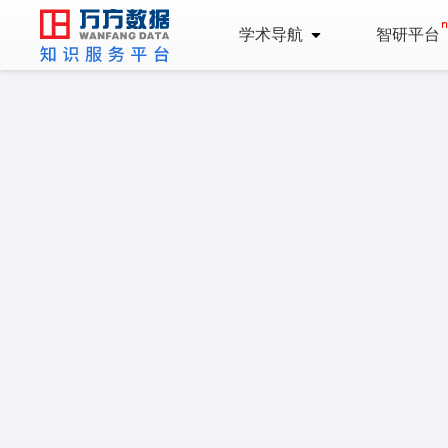
学术导航
智研平台