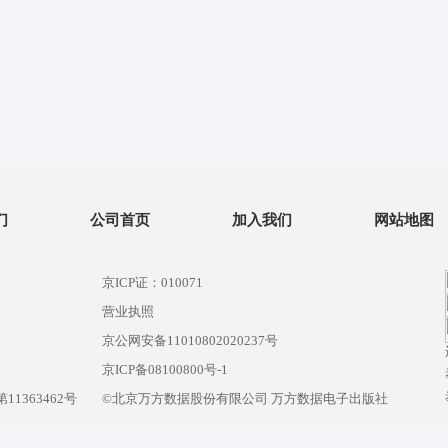
们
公司首页
加入我们
网站地图
京ICP证：010071
营业执照
京公网安备11010802020237号
）
京ICP备08100800号-1
1363462号
©北京万方数据股份有限公司 万方数据电子出版社