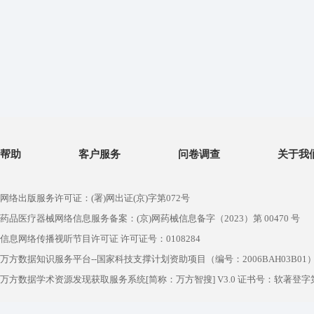
帮助
客户服务
问卷调查
关于我
网络出版服务许可证：(署)网出证(京)字第072号
药品医疗器械网络信息服务备案：(京)网药械信息备字（2023）第 00470 号
信息网络传播视听节目许可证 许可证号：0108284
万方数据知识服务平台--国家科技支撑计划资助项目（编号：2006BAH03B01
万方数据学术资源发现获取服务系统[简称：万方智搜] V3.0 证书号：软著登字第1