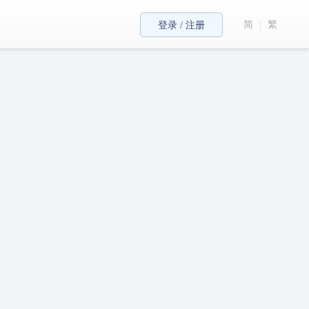
简
繁
登录 / 注册