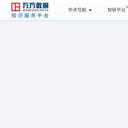
学术导航
智研平台