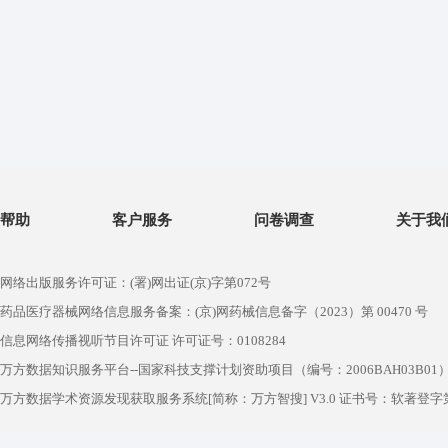
帮助
客户服务
问卷调查
关于我
网络出版服务许可证：(署)网出证(京)字第072号
药品医疗器械网络信息服务备案：(京)网药械信息备字（2023）第 00470 号
信息网络传播视听节目许可证 许可证号：0108284
万方数据知识服务平台--国家科技支撑计划资助项目（编号：2006BAH03B01
万方数据学术资源发现获取服务系统[简称：万方智搜] V3.0 证书号：软著登字第1