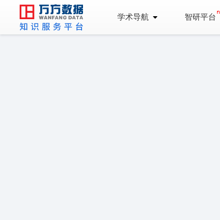
学术导航
智研平台