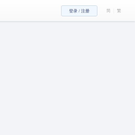
简
繁
登录 / 注册