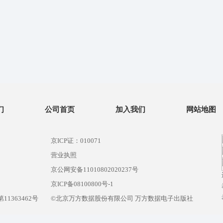
们
公司首页
加入我们
网站地图
京ICP证：010071
营业执照
京公网安备11010802020237号
）
京ICP备08100800号-1
1363462号
©北京万方数据股份有限公司 万方数据电子出版社