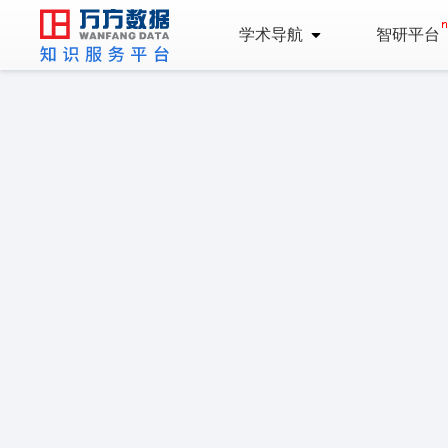
学术导航
智研平台