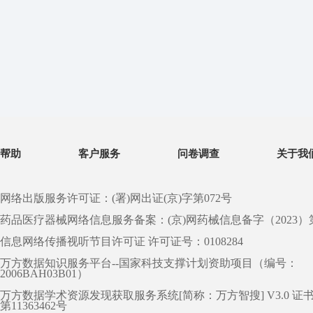
帮助
客户服务
问卷调查
关于我
网络出版服务许可证：(署)网出证(京)字第072号
药品医疗器械网络信息服务备案：(京)网药械信息备字（2023）第 0
信息网络传播视听节目许可证 许可证号：0108284
万方数据知识服务平台--国家科技支撑计划资助项目（编号：
2006BAH03B01）
万方数据学术资源发现获取服务系统[简称：万方智搜] V3.0 证
第11363462号