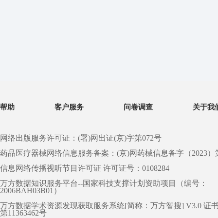
帮助
客户服务
问卷调查
关于我
网络出版服务许可证：(署)网出证(京)字第072号
药品医疗器械网络信息服务备案：(京)网药械信息备字（2023）第 0
信息网络传播视听节目许可证 许可证号：0108284
万方数据知识服务平台--国家科技支撑计划资助项目（编号：
2006BAH03B01）
万方数据学术资源发现获取服务系统[简称：万方智搜] V3.0 证
第11363462号