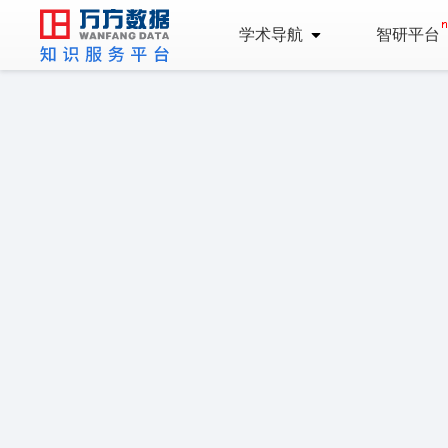
学术导航
智研平台