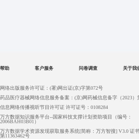
帮助
客户服务
问卷调查
关于我
网络出版服务许可证：(署)网出证(京)字第072号
药品医疗器械网络信息服务备案：(京)网药械信息备字（2023）第 0
信息网络传播视听节目许可证 许可证号：0108284
万方数据知识服务平台--国家科技支撑计划资助项目（编号：
2006BAH03B01）
万方数据学术资源发现获取服务系统[简称：万方智搜] V3.0 证
第11363462号