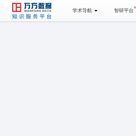
学术导航
智研平台