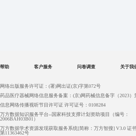
帮助
客户服务
问卷调查
关于我
网络出版服务许可证：(署)网出证(京)字第072号
药品医疗器械网络信息服务备案：(京)网药械信息备字（2023）第 0
信息网络传播视听节目许可证 许可证号：0108284
万方数据知识服务平台--国家科技支撑计划资助项目（编号：
2006BAH03B01）
万方数据学术资源发现获取服务系统[简称：万方智搜] V3.0 证
第11363462号