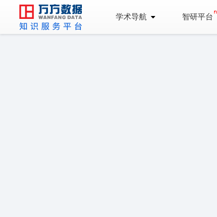
学术导航
智研平台