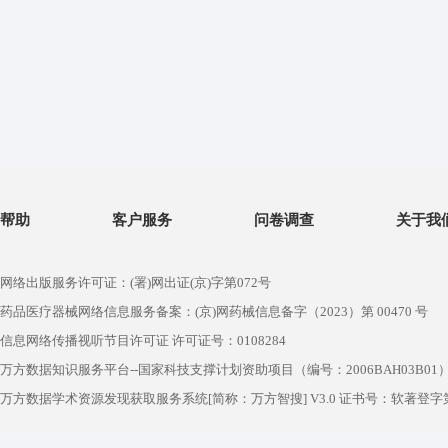
帮助
客户服务
问卷调查
关于我
网络出版服务许可证：(署)网出证(京)字第072号
药品医疗器械网络信息服务备案：(京)网药械信息备字（2023）第 00470 号
信息网络传播视听节目许可证 许可证号：0108284
万方数据知识服务平台--国家科技支撑计划资助项目（编号：2006BAH03B01
万方数据学术资源发现获取服务系统[简称：万方智搜] V3.0 证书号：软著登字第1