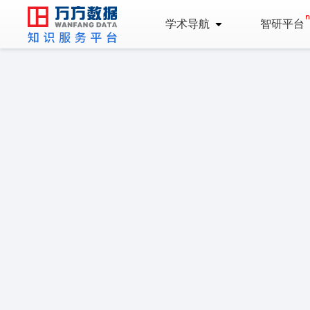
学术导航
智研平台