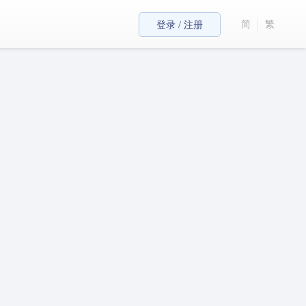
简
繁
登录 / 注册