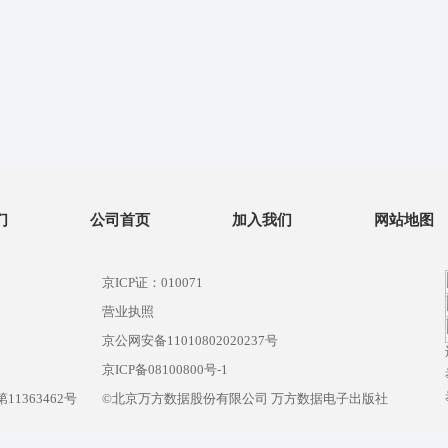
们
公司首页
加入我们
网站地图
京ICP证：010071
营业执照
京公网安备11010802020237号
）
京ICP备08100800号-1
1363462号
©北京万方数据股份有限公司 万方数据电子出版社