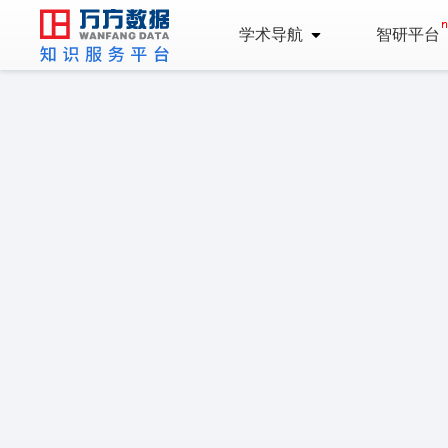
学术导航
智研平台