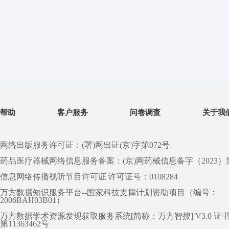
帮助
客户服务
问卷调查
关于我
网络出版服务许可证：(署)网出证(京)字第072号
药品医疗器械网络信息服务备案：(京)网药械信息备字（2023）第 0
信息网络传播视听节目许可证 许可证号：0108284
万方数据知识服务平台--国家科技支撑计划资助项目（编号：
2006BAH03B01）
万方数据学术资源发现获取服务系统[简称：万方智搜] V3.0 证
第11363462号