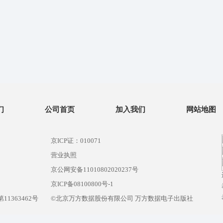
们
公司首页
加入我们
网站地图
京ICP证：010071
营业执照
京公网安备11010802020237号
）
京ICP备08100800号-1
1363462号
©北京万方数据股份有限公司 万方数据电子出版社