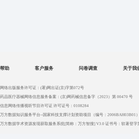
帮助
客户服务
问卷调查
关于我
网络出版服务许可证：(署)网出证(京)字第072号
药品医疗器械网络信息服务备案：(京)网药械信息备字（2023）第 00470 号
信息网络传播视听节目许可证 许可证号：0108284
万方数据知识服务平台--国家科技支撑计划资助项目（编号：2006BAH03B01
万方数据学术资源发现获取服务系统[简称：万方智搜] V3.0 证书号：软著登字第1