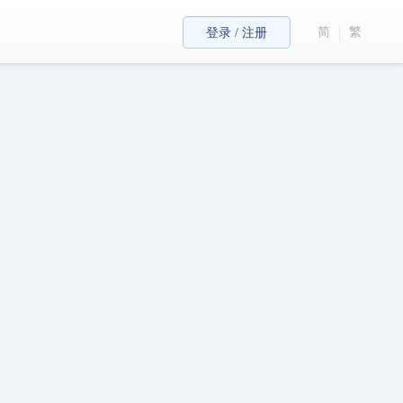
简
繁
登录 / 注册