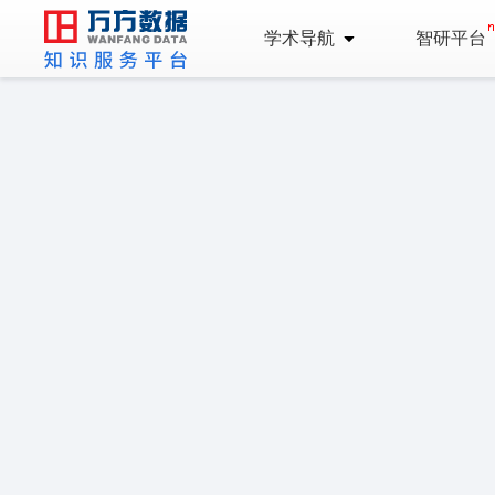
学术导航
智研平台