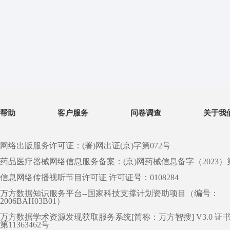
帮助
客户服务
问卷调查
关于我
网络出版服务许可证：(署)网出证(京)字第072号
药品医疗器械网络信息服务备案：(京)网药械信息备字（2023）第 0
信息网络传播视听节目许可证 许可证号：0108284
万方数据知识服务平台--国家科技支撑计划资助项目（编号：
2006BAH03B01）
万方数据学术资源发现获取服务系统[简称：万方智搜] V3.0 证
第11363462号