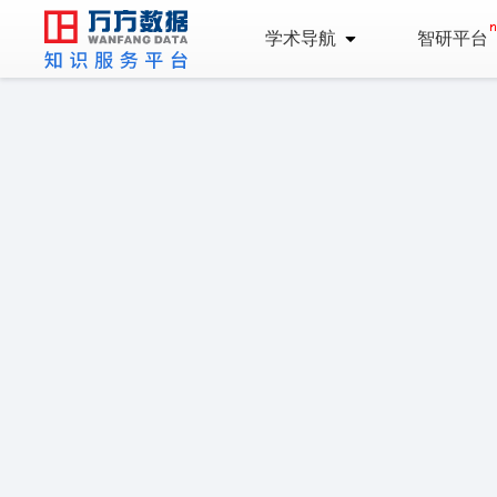
学术导航
智研平台