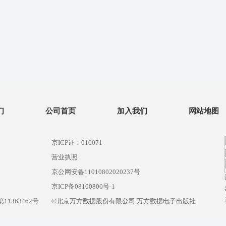
们
公司首页
加入我们
网站地图
京ICP证：010071
营业执照
京公网安备11010802020237号
）
京ICP备08100800号-1
1363462号
©北京万方数据股份有限公司 万方数据电子出版社