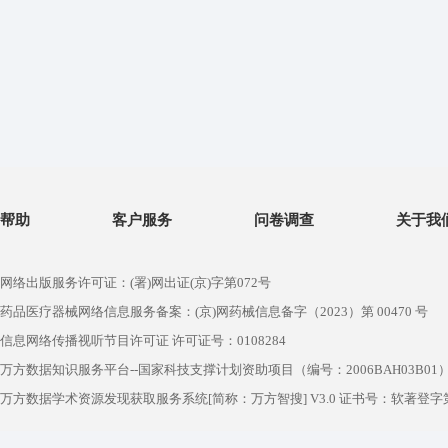
帮助
客户服务
问卷调查
关于我
网络出版服务许可证：(署)网出证(京)字第072号
药品医疗器械网络信息服务备案：(京)网药械信息备字（2023）第 00470 号
信息网络传播视听节目许可证 许可证号：0108284
万方数据知识服务平台--国家科技支撑计划资助项目（编号：2006BAH03B01
万方数据学术资源发现获取服务系统[简称：万方智搜] V3.0 证书号：软著登字第1