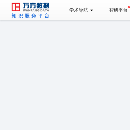
学术导航
智研平台