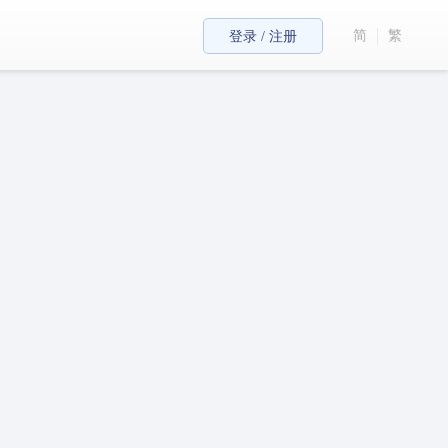
简
繁
登录 / 注册