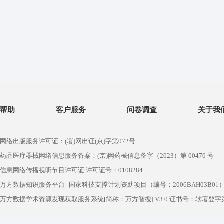
帮助
客户服务
问卷调查
关于我
网络出版服务许可证：(署)网出证(京)字第072号
药品医疗器械网络信息服务备案：(京)网药械信息备字（2023）第 00470 号
信息网络传播视听节目许可证 许可证号：0108284
万方数据知识服务平台--国家科技支撑计划资助项目（编号：2006BAH03B01
万方数据学术资源发现获取服务系统[简称：万方智搜] V3.0 证书号：软著登字第1