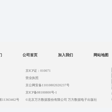
们
公司首页
加入我们
网站地图
京ICP证：010071
营业执照
京公网安备11010802020237号
）
京ICP备08100800号-1
1363462号
©北京万方数据股份有限公司 万方数据电子出版社