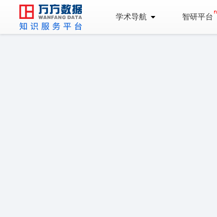
学术导航
智研平台