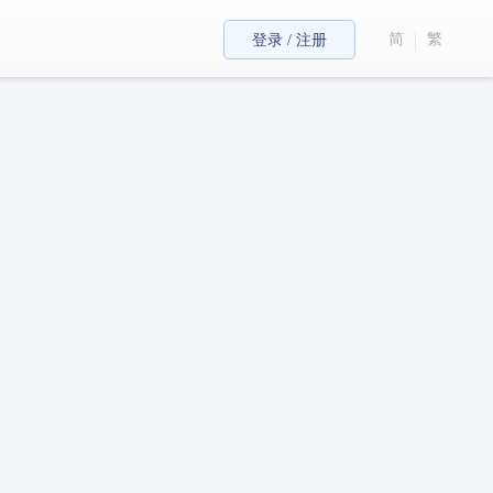
简
繁
登录 / 注册