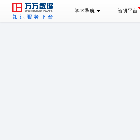
学术导航
智研平台