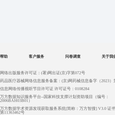
帮助
客户服务
问卷调查
关于我
网络出版服务许可证：(署)网出证(京)字第072号
药品医疗器械网络信息服务备案：(京)网药械信息备字（2023）第 0
信息网络传播视听节目许可证 许可证号：0108284
万方数据知识服务平台--国家科技支撑计划资助项目（编号：
2006BAH03B01）
万方数据学术资源发现获取服务系统[简称：万方智搜] V3.0 证
第11363462号