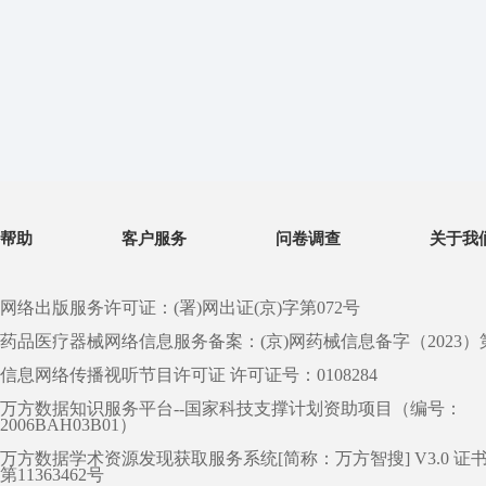
帮助
客户服务
问卷调查
关于我
网络出版服务许可证：(署)网出证(京)字第072号
药品医疗器械网络信息服务备案：(京)网药械信息备字（2023）第 0
信息网络传播视听节目许可证 许可证号：0108284
万方数据知识服务平台--国家科技支撑计划资助项目（编号：
2006BAH03B01）
万方数据学术资源发现获取服务系统[简称：万方智搜] V3.0 证
第11363462号