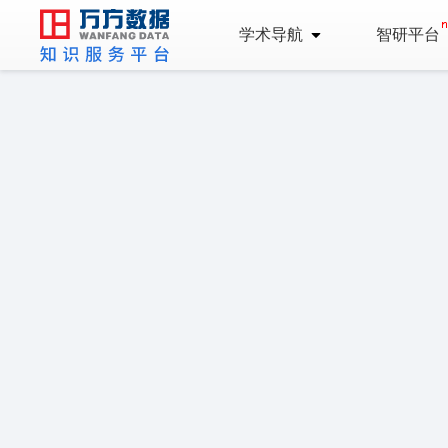
学术导航
智研平台