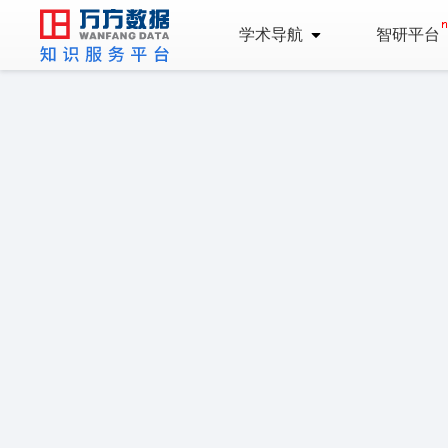
学术导航
智研平台