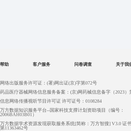
帮助
客户服务
问卷调查
关于我
网络出版服务许可证：(署)网出证(京)字第072号
药品医疗器械网络信息服务备案：(京)网药械信息备字（2023）第 0
信息网络传播视听节目许可证 许可证号：0108284
万方数据知识服务平台--国家科技支撑计划资助项目（编号：
2006BAH03B01）
万方数据学术资源发现获取服务系统[简称：万方智搜] V3.0 证
第11363462号