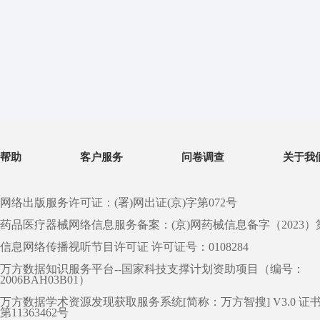
帮助
客户服务
问卷调查
关于我
网络出版服务许可证：(署)网出证(京)字第072号
药品医疗器械网络信息服务备案：(京)网药械信息备字（2023）第 0
信息网络传播视听节目许可证 许可证号：0108284
万方数据知识服务平台--国家科技支撑计划资助项目（编号：
2006BAH03B01）
万方数据学术资源发现获取服务系统[简称：万方智搜] V3.0 证
第11363462号