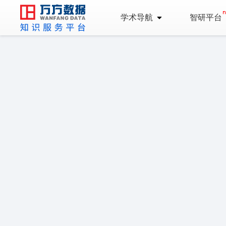
学术导航
智研平台