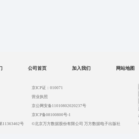
们
公司首页
加入我们
网站地图
京ICP证：010071
营业执照
京公网安备11010802020237号
）
京ICP备08100800号-1
1363462号
©北京万方数据股份有限公司 万方数据电子出版社