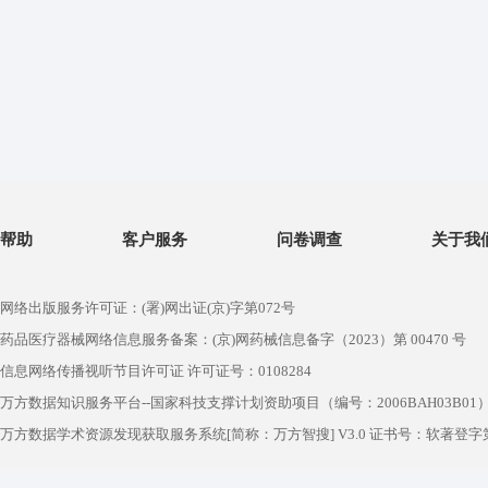
帮助
客户服务
问卷调查
关于我
网络出版服务许可证：(署)网出证(京)字第072号
药品医疗器械网络信息服务备案：(京)网药械信息备字（2023）第 00470 号
信息网络传播视听节目许可证 许可证号：0108284
万方数据知识服务平台--国家科技支撑计划资助项目（编号：2006BAH03B01
万方数据学术资源发现获取服务系统[简称：万方智搜] V3.0 证书号：软著登字第1