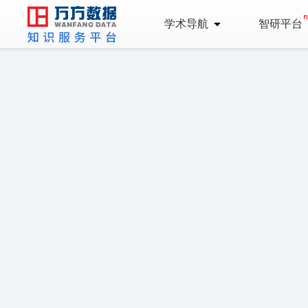
学术导航
智研平台