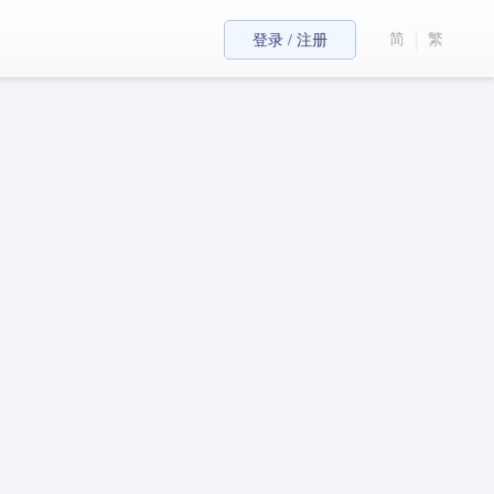
简
繁
登录 / 注册