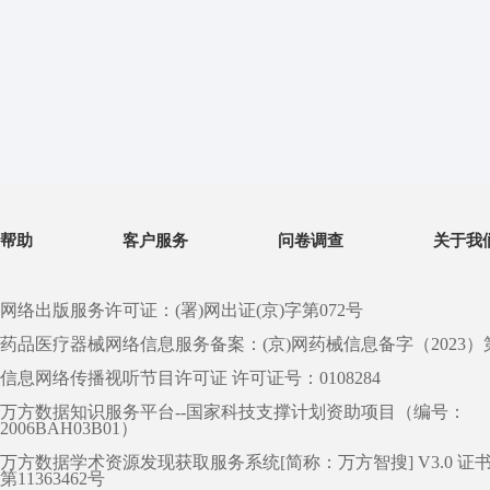
帮助
客户服务
问卷调查
关于我
网络出版服务许可证：(署)网出证(京)字第072号
药品医疗器械网络信息服务备案：(京)网药械信息备字（2023）第 0
信息网络传播视听节目许可证 许可证号：0108284
万方数据知识服务平台--国家科技支撑计划资助项目（编号：
2006BAH03B01）
万方数据学术资源发现获取服务系统[简称：万方智搜] V3.0 证
第11363462号