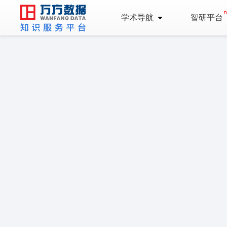
学术导航
智研平台