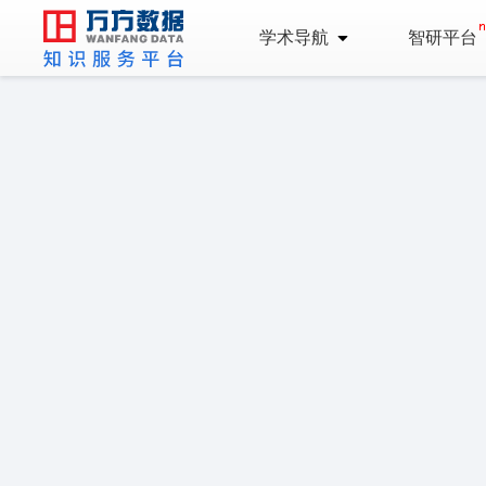
学术导航
智研平台