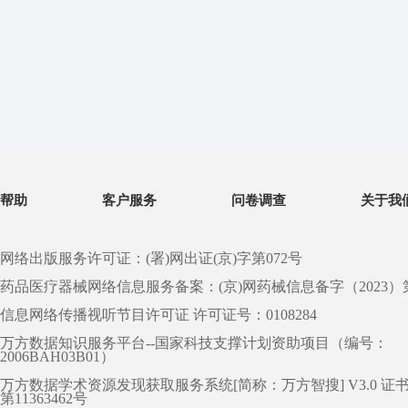
帮助
客户服务
问卷调查
关于我
网络出版服务许可证：(署)网出证(京)字第072号
药品医疗器械网络信息服务备案：(京)网药械信息备字（2023）第 0
信息网络传播视听节目许可证 许可证号：0108284
万方数据知识服务平台--国家科技支撑计划资助项目（编号：
2006BAH03B01）
万方数据学术资源发现获取服务系统[简称：万方智搜] V3.0 证
第11363462号