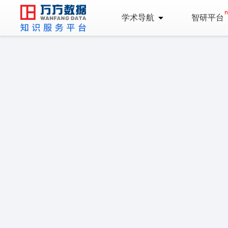
学术导航
智研平台