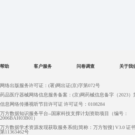
帮助
客户服务
问卷调查
关于我
网络出版服务许可证：(署)网出证(京)字第072号
药品医疗器械网络信息服务备案：(京)网药械信息备字（2023）第 0
信息网络传播视听节目许可证 许可证号：0108284
万方数据知识服务平台--国家科技支撑计划资助项目（编号：
2006BAH03B01）
万方数据学术资源发现获取服务系统[简称：万方智搜] V3.0 证
第11363462号