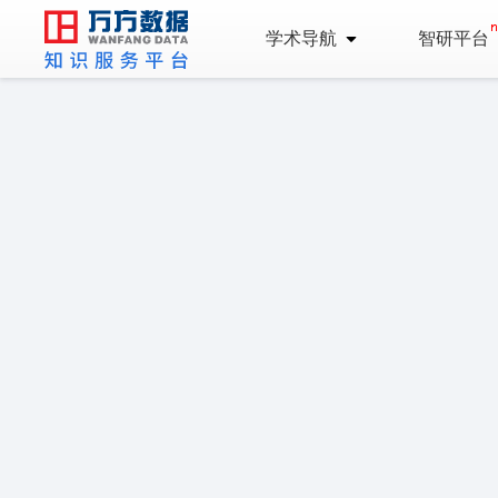
学术导航
智研平台