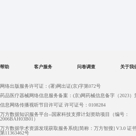
帮助
客户服务
问卷调查
关于我
网络出版服务许可证：(署)网出证(京)字第072号
药品医疗器械网络信息服务备案：(京)网药械信息备字（2023）第 0
信息网络传播视听节目许可证 许可证号：0108284
万方数据知识服务平台--国家科技支撑计划资助项目（编号：
2006BAH03B01）
万方数据学术资源发现获取服务系统[简称：万方智搜] V3.0 证
第11363462号