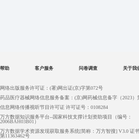
帮助
客户服务
问卷调查
关于我
网络出版服务许可证：(署)网出证(京)字第072号
药品医疗器械网络信息服务备案：(京)网药械信息备字（2023）第 0
信息网络传播视听节目许可证 许可证号：0108284
万方数据知识服务平台--国家科技支撑计划资助项目（编号：
2006BAH03B01）
万方数据学术资源发现获取服务系统[简称：万方智搜] V3.0 证
第11363462号