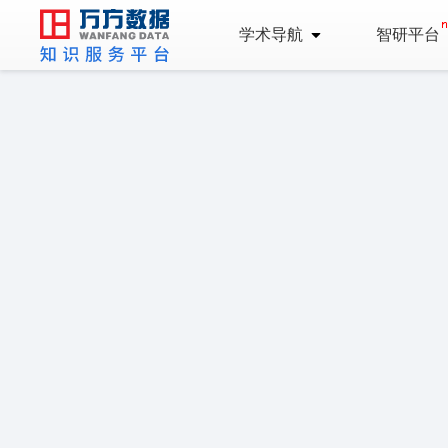
学术导航
智研平台