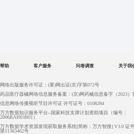
帮助
客户服务
问卷调查
关于我
网络出版服务许可证：(署)网出证(京)字第072号
药品医疗器械网络信息服务备案：(京)网药械信息备字（2023）第 0
信息网络传播视听节目许可证 许可证号：0108284
万方数据知识服务平台--国家科技支撑计划资助项目（编号：
2006BAH03B01）
万方数据学术资源发现获取服务系统[简称：万方智搜] V3.0 证
第11363462号