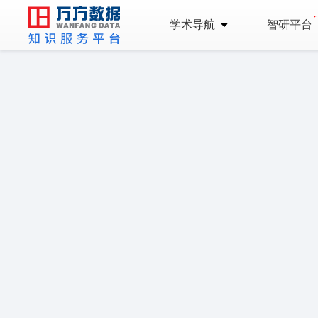
学术导航
智研平台