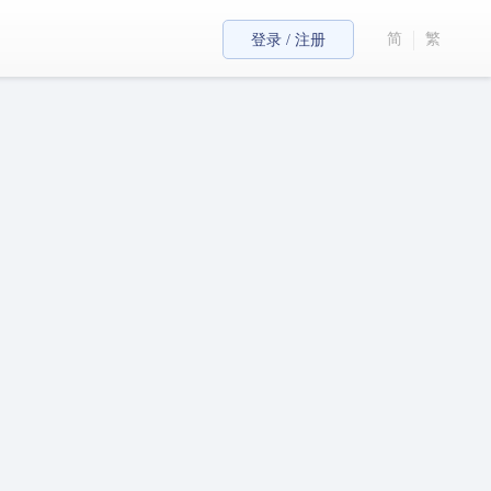
简
繁
登录 / 注册