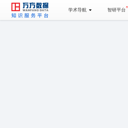
学术导航
智研平台