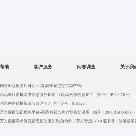
帮助
客户服务
问卷调查
关于我
网络出版服务许可证：(署)网出证(京)字第072号
药品医疗器械网络信息服务备案：(京)网药械信息备字（2023）第 00470 号
信息网络传播视听节目许可证 许可证号：0108284
万方数据知识服务平台--国家科技支撑计划资助项目（编号：2006BAH03B01
万方数据学术资源发现获取服务系统[简称：万方智搜] V3.0 证书号：软著登字第1