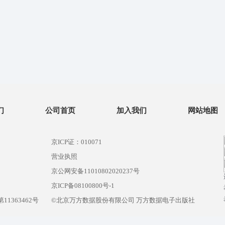
们
公司首页
加入我们
网站地图
京ICP证：010071
营业执照
京公网安备11010802020237号
）
京ICP备08100800号-1
1363462号
©北京万方数据股份有限公司 万方数据电子出版社