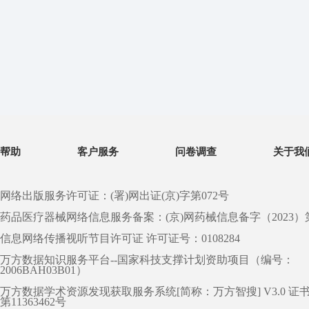
帮助
客户服务
问卷调查
关于我
网络出版服务许可证：(署)网出证(京)字第072号
药品医疗器械网络信息服务备案：(京)网药械信息备字（2023）第 0
信息网络传播视听节目许可证 许可证号：0108284
万方数据知识服务平台--国家科技支撑计划资助项目（编号：
2006BAH03B01）
万方数据学术资源发现获取服务系统[简称：万方智搜] V3.0 证
第11363462号