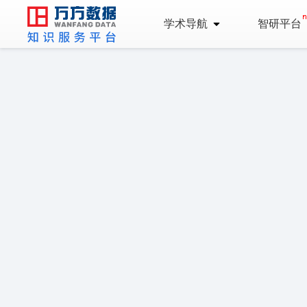
学术导航
智研平台