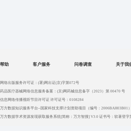
帮助
客户服务
问卷调查
关于我
网络出版服务许可证：(署)网出证(京)字第072号
药品医疗器械网络信息服务备案：(京)网药械信息备字（2023）第 00470 号
信息网络传播视听节目许可证 许可证号：0108284
万方数据知识服务平台--国家科技支撑计划资助项目（编号：2006BAH03B01
万方数据学术资源发现获取服务系统[简称：万方智搜] V3.0 证书号：软著登字第1