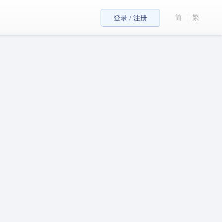
简
繁
登录 / 注册