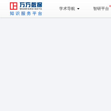
学术导航
智研平台