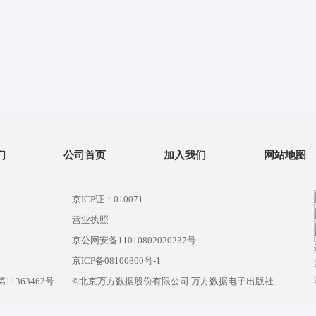
们
公司首页
加入我们
网站地图
京ICP证：010071
营业执照
京公网安备11010802020237号
）
京ICP备08100800号-1
1363462号
©北京万方数据股份有限公司 万方数据电子出版社