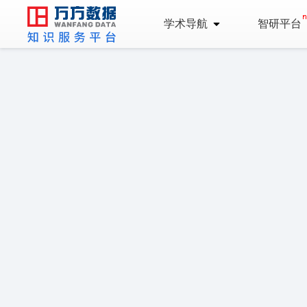
学术导航
智研平台