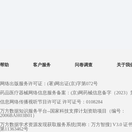
帮助
客户服务
问卷调查
关于我
网络出版服务许可证：(署)网出证(京)字第072号
药品医疗器械网络信息服务备案：(京)网药械信息备字（2023）第 0
信息网络传播视听节目许可证 许可证号：0108284
万方数据知识服务平台--国家科技支撑计划资助项目（编号：
2006BAH03B01）
万方数据学术资源发现获取服务系统[简称：万方智搜] V3.0 证
第11363462号