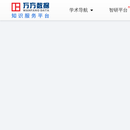
学术导航
智研平台