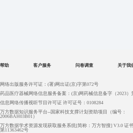
帮助
客户服务
问卷调查
关于我
网络出版服务许可证：(署)网出证(京)字第072号
药品医疗器械网络信息服务备案：(京)网药械信息备字（2023）第 0
信息网络传播视听节目许可证 许可证号：0108284
万方数据知识服务平台--国家科技支撑计划资助项目（编号：
2006BAH03B01）
万方数据学术资源发现获取服务系统[简称：万方智搜] V3.0 证
第11363462号