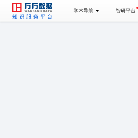
学术导航
智研平台