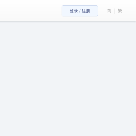
简
繁
登录 / 注册