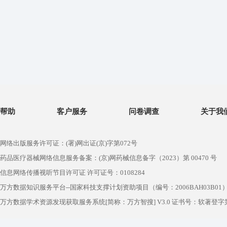
帮助
客户服务
问卷调查
关于我
网络出版服务许可证：(署)网出证(京)字第072号
药品医疗器械网络信息服务备案：(京)网药械信息备字（2023）第 00470 号
信息网络传播视听节目许可证 许可证号：0108284
万方数据知识服务平台--国家科技支撑计划资助项目（编号：2006BAH03B01
万方数据学术资源发现获取服务系统[简称：万方智搜] V3.0 证书号：软著登字第1