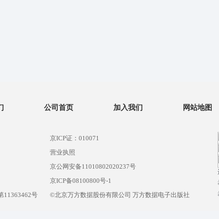
们
公司首页
加入我们
网站地图
京ICP证：010071
营业执照
京公网安备11010802020237号
）
京ICP备08100800号-1
1363462号
©北京万方数据股份有限公司 万方数据电子出版社