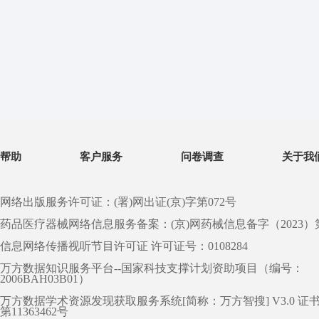
帮助
客户服务
问卷调查
关于我
网络出版服务许可证：(署)网出证(京)字第072号
药品医疗器械网络信息服务备案：(京)网药械信息备字（2023）第 0
信息网络传播视听节目许可证 许可证号：0108284
万方数据知识服务平台--国家科技支撑计划资助项目（编号：
2006BAH03B01）
万方数据学术资源发现获取服务系统[简称：万方智搜] V3.0 证
第11363462号