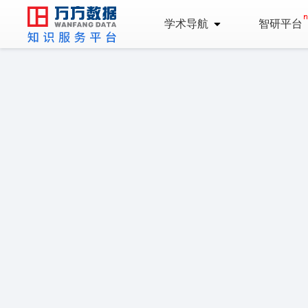
学术导航
智研平台