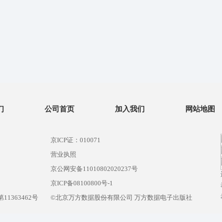
们
公司首页
加入我们
网站地图
京ICP证：010071
营业执照
京公网安备11010802020237号
）
京ICP备08100800号-1
1363462号
©北京万方数据股份有限公司 万方数据电子出版社