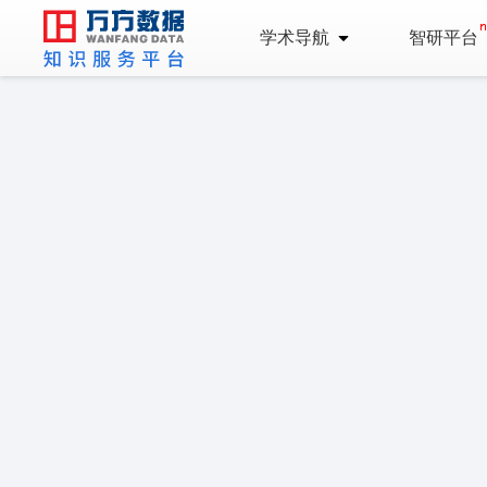
学术导航
智研平台