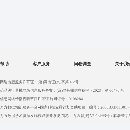
帮助
客户服务
问卷调查
关于我
网络出版服务许可证：(署)网出证(京)字第072号
药品医疗器械网络信息服务备案：(京)网药械信息备字（2023）第 00470 号
信息网络传播视听节目许可证 许可证号：0108284
万方数据知识服务平台--国家科技支撑计划资助项目（编号：2006BAH03B01
万方数据学术资源发现获取服务系统[简称：万方智搜] V3.0 证书号：软著登字第1