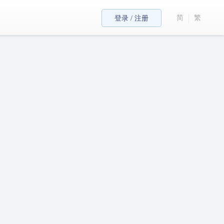
简
繁
登录 / 注册