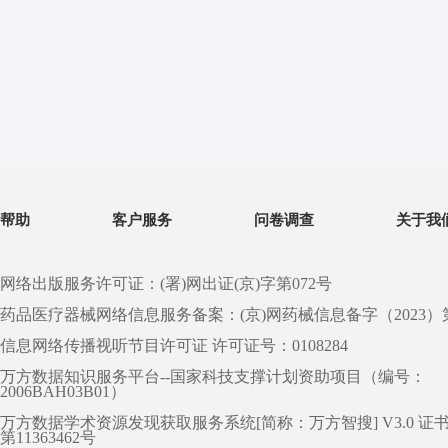
帮助
客户服务
问卷调查
关于我
网络出版服务许可证：(署)网出证(京)字第072号
药品医疗器械网络信息服务备案：(京)网药械信息备字（2023）第 0
信息网络传播视听节目许可证 许可证号：0108284
万方数据知识服务平台--国家科技支撑计划资助项目（编号：
2006BAH03B01）
万方数据学术资源发现获取服务系统[简称：万方智搜] V3.0 证
第11363462号