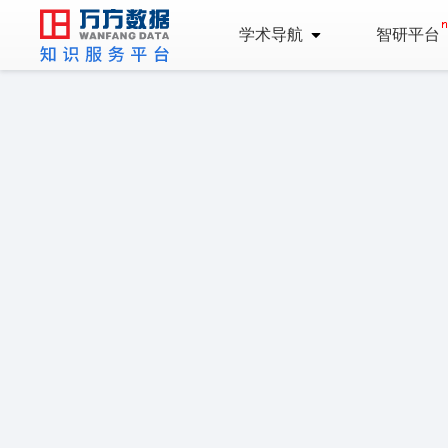
学术导航
智研平台