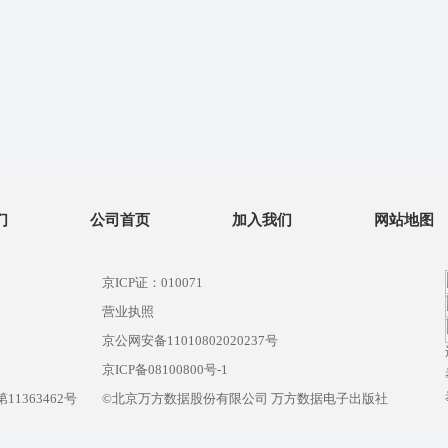
们
公司首页
加入我们
网站地图
京ICP证：010071
营业执照
京公网安备11010802020237号
）
京ICP备08100800号-1
1363462号
©北京万方数据股份有限公司 万方数据电子出版社