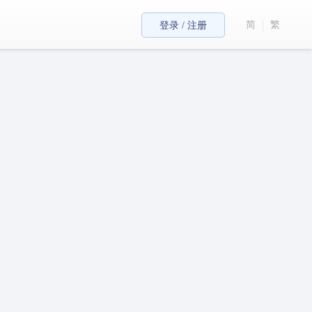
简
繁
登录 / 注册