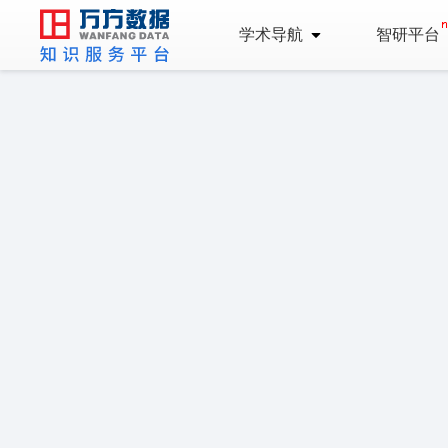
学术导航
智研平台