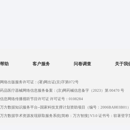
帮助
客户服务
问卷调查
关于我
网络出版服务许可证：(署)网出证(京)字第072号
药品医疗器械网络信息服务备案：(京)网药械信息备字（2023）第 00470 号
信息网络传播视听节目许可证 许可证号：0108284
万方数据知识服务平台--国家科技支撑计划资助项目（编号：2006BAH03B01
万方数据学术资源发现获取服务系统[简称：万方智搜] V3.0 证书号：软著登字第1