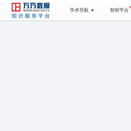
学术导航
智研平台