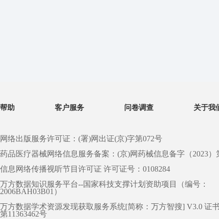
帮助
客户服务
问卷调查
关于我
网络出版服务许可证：(署)网出证(京)字第072号
药品医疗器械网络信息服务备案：(京)网药械信息备字（2023）第 0
信息网络传播视听节目许可证 许可证号：0108284
万方数据知识服务平台--国家科技支撑计划资助项目（编号：
2006BAH03B01）
万方数据学术资源发现获取服务系统[简称：万方智搜] V3.0 证
第11363462号