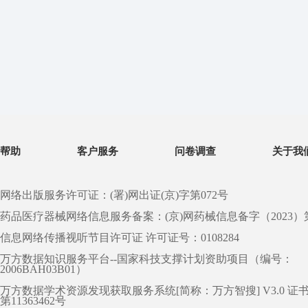
帮助
客户服务
问卷调查
关于我
网络出版服务许可证：(署)网出证(京)字第072号
药品医疗器械网络信息服务备案：(京)网药械信息备字（2023）第 0
信息网络传播视听节目许可证 许可证号：0108284
万方数据知识服务平台--国家科技支撑计划资助项目（编号：
2006BAH03B01）
万方数据学术资源发现获取服务系统[简称：万方智搜] V3.0 证
第11363462号