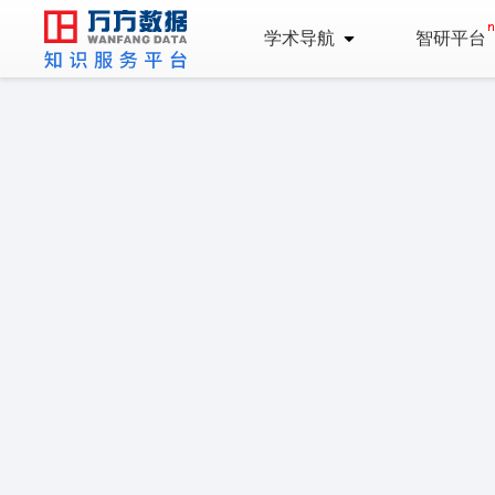
学术导航
智研平台