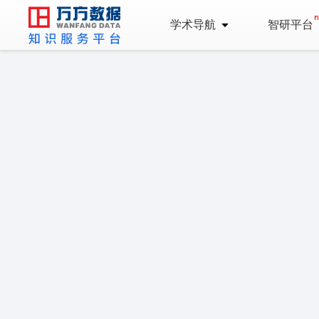
学术导航
智研平台