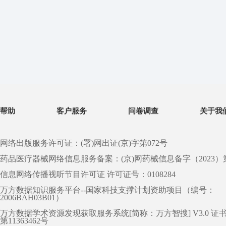
帮助
客户服务
问卷调查
关于我
网络出版服务许可证：(署)网出证(京)字第072号
药品医疗器械网络信息服务备案：(京)网药械信息备字（2023）第 0
信息网络传播视听节目许可证 许可证号：0108284
万方数据知识服务平台--国家科技支撑计划资助项目（编号：
2006BAH03B01）
万方数据学术资源发现获取服务系统[简称：万方智搜] V3.0 证
第11363462号