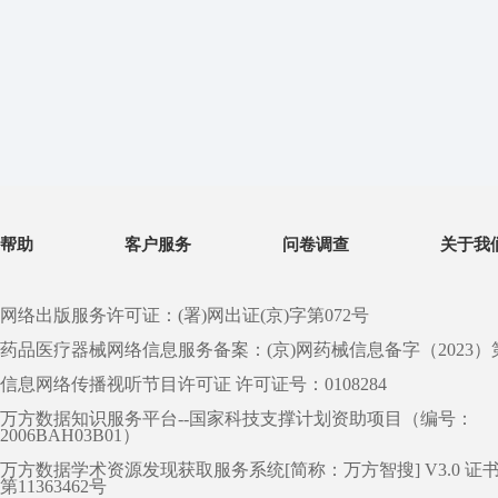
帮助
客户服务
问卷调查
关于我
网络出版服务许可证：(署)网出证(京)字第072号
药品医疗器械网络信息服务备案：(京)网药械信息备字（2023）第 0
信息网络传播视听节目许可证 许可证号：0108284
万方数据知识服务平台--国家科技支撑计划资助项目（编号：
2006BAH03B01）
万方数据学术资源发现获取服务系统[简称：万方智搜] V3.0 证
第11363462号