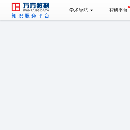
学术导航
智研平台