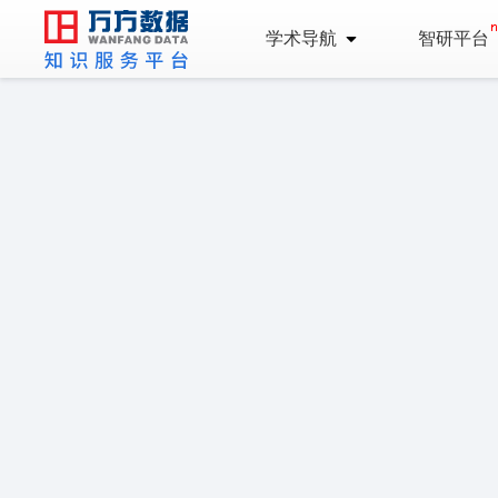
学术导航
智研平台