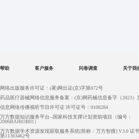
帮助
客户服务
问卷调查
关于我
网络出版服务许可证：(署)网出证(京)字第072号
药品医疗器械网络信息服务备案：(京)网药械信息备字（2023）第 0
信息网络传播视听节目许可证 许可证号：0108284
万方数据知识服务平台--国家科技支撑计划资助项目（编号：
2006BAH03B01）
万方数据学术资源发现获取服务系统[简称：万方智搜] V3.0 证
第11363462号