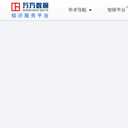
学术导航
智研平台