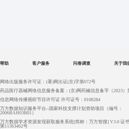
帮助
客户服务
问卷调查
关于我
网络出版服务许可证：(署)网出证(京)字第072号
药品医疗器械网络信息服务备案：(京)网药械信息备字（2023）第 0
信息网络传播视听节目许可证 许可证号：0108284
万方数据知识服务平台--国家科技支撑计划资助项目（编号：
2006BAH03B01）
万方数据学术资源发现获取服务系统[简称：万方智搜] V3.0 证
第11363462号