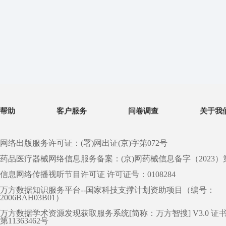
帮助
客户服务
问卷调查
关于我
网络出版服务许可证：(署)网出证(京)字第072号
药品医疗器械网络信息服务备案：(京)网药械信息备字（2023）第 0
信息网络传播视听节目许可证 许可证号：0108284
万方数据知识服务平台--国家科技支撑计划资助项目（编号：
2006BAH03B01）
万方数据学术资源发现获取服务系统[简称：万方智搜] V3.0 证
第11363462号