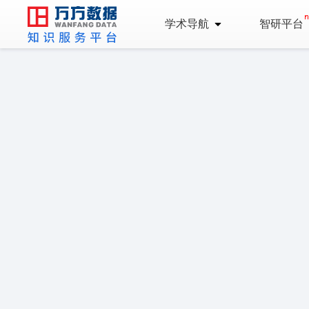
学术导航
智研平台